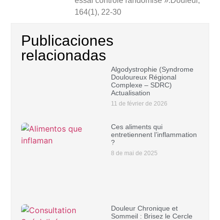
essai contrôlé randomisé ».Douleur,
164(1), 22-30
Publicaciones
relacionadas
Algodystrophie (Syndrome
Douloureux Régional
Complexe – SDRC)
Actualisation
11 de février de 2026
Ces aliments qui
entretiennent l’inflammation
?
8 de mai de 2025
Douleur Chronique et
Sommeil : Brisez le Cercle