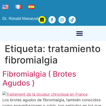
Dr. Ronald Manassé
Etiqueta:
tratamiento
fibromialgia
Fibromialgia ( Brotes
Agudos )
Los brotes agudos de fibromialgia, también conocidos
como exacerbaciones o crisis, son períodos en los que