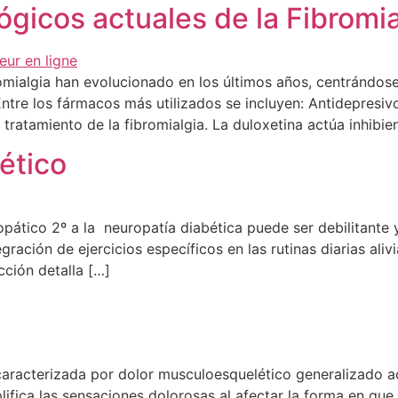
gicos actuales de la Fibromia
romialgia han evolucionado en los últimos años, centrándo
Entre los fármacos más utilizados se incluyen: Antidepresiv
ratamiento de la fibromialgia. La duloxetina actúa inhibie
ético
pático 2º a la neuropatía diabética puede ser debilitante y
ración de ejercicios específicos en las rutinas diarias alivi
ción detalla […]
caracterizada por dolor musculoesquelético generalizado 
fica las sensaciones dolorosas al afectar la forma en que 