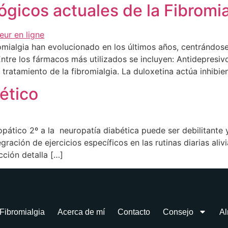
gicos actuales de la Fibromia
romialgia han evolucionado en los últimos años, centrándo
Entre los fármacos más utilizados se incluyen: Antidepresiv
ratamiento de la fibromialgia. La duloxetina actúa inhibie
ético
pático 2º a la neuropatía diabética puede ser debilitante y
ración de ejercicios específicos en las rutinas diarias alivi
ción detalla […]
Fibromialgia
Acerca de mí
Contacto
Consejo
Al