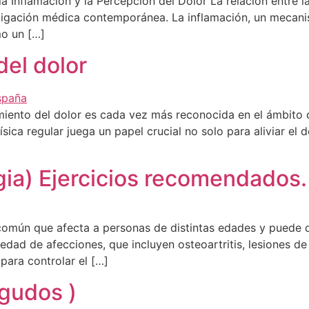
 la Inflamación y la Percepción del Dolor La relación entre 
stigación médica contemporánea. La inflamación, un mecani
mo un […]
 del dolor
tamiento del dolor es cada vez más reconocida en el ámbito 
ica regular juega un papel crucial no solo para aliviar el 
]
lgia) Ejercicios recomendados.
 común que afecta a personas de distintas edades y puede di
dad de afecciones, que incluyen osteoartritis, lesiones de
para controlar el […]
Agudos )