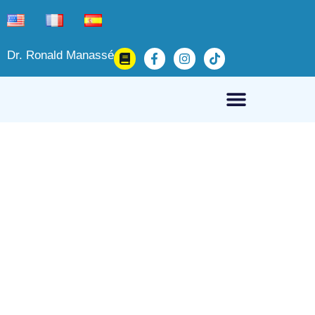
Dr. Ronald Manassé
Douleur au genou
(Gonalgie) Exercices
recommandés.
21 mars, 2025